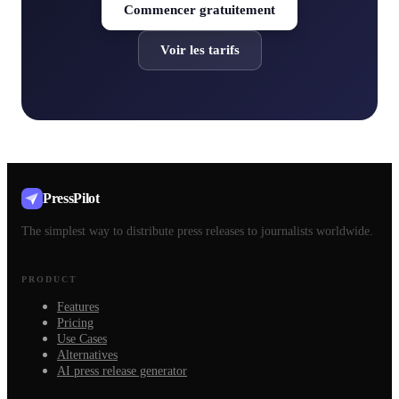
Commencer gratuitement
Voir les tarifs
PressPilot
The simplest way to distribute press releases to journalists worldwide.
PRODUCT
Features
Pricing
Use Cases
Alternatives
AI press release generator