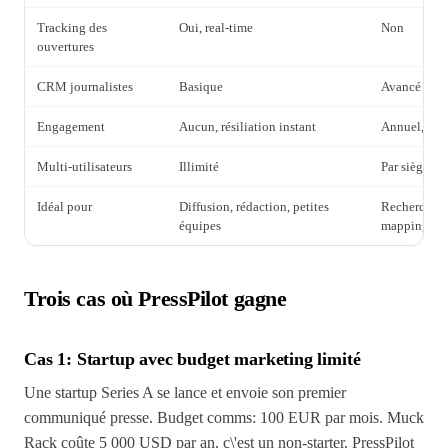
Tracking des
Oui, real-time
Non
ouvertures
CRM journalistes
Basique
Avancé
Engagement
Aucun, résiliation instant
Annuel, ave
Multi-utilisateurs
Illimité
Par siège, c
Idéal pour
Diffusion, rédaction, petites
Recherche p
équipes
mapping
Trois cas où PressPilot gagne
Cas 1: Startup avec budget marketing limité
Une startup Series A se lance et envoie son premier
communiqué presse. Budget comms: 100 EUR par mois. Muck
Rack coûte 5 000 USD par an, c\'est un non-starter. PressPilot