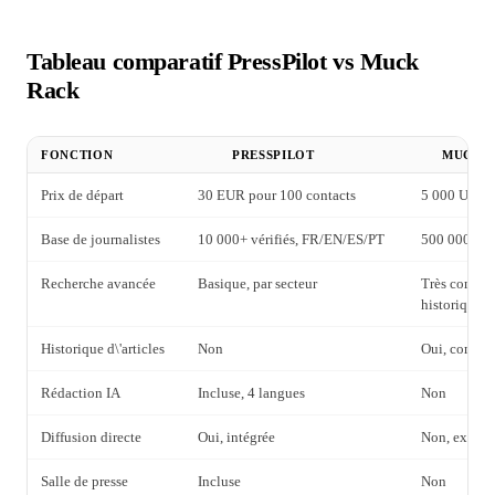
Tableau comparatif PressPilot vs Muck
Rack
FONCTION
PRESSPILOT
MUCK 
Prix de départ
30 EUR pour 100 contacts
5 000 USD/a
Base de journalistes
10 000+ vérifiés, FR/EN/ES/PT
500 000+ pr
Recherche avancée
Basique, par secteur
Très complèt
historique
Historique d\'articles
Non
Oui, complet
Rédaction IA
Incluse, 4 langues
Non
Diffusion directe
Oui, intégrée
Non, export
Salle de presse
Incluse
Non