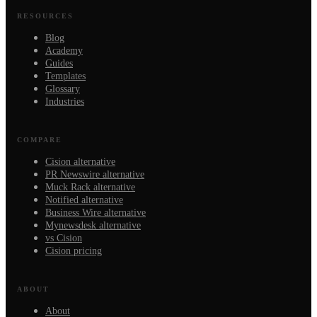
RESOURCES
Blog
Academy
Guides
Templates
Glossary
Industries
COMPARE
Cision alternative
PR Newswire alternative
Muck Rack alternative
Notified alternative
Business Wire alternative
Mynewsdesk alternative
vs Cision
Cision pricing
ABOUT
About