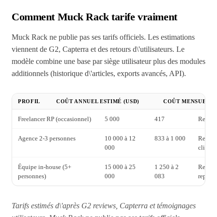
Comment Muck Rack tarife vraiment
Muck Rack ne publie pas ses tarifs officiels. Les estimations
viennent de G2, Capterra et des retours d\'utilisateurs. Le
modèle combine une base par siège utilisateur plus des modules
additionnels (historique d\'articles, exports avancés, API).
PROFIL
COÛT ANNUEL ESTIMÉ (USD)
COÛT MENSUEL
Freelancer RP (occasionnel)
5 000
417
Recher
Agence 2-3 personnes
10 000 à 12
833 à 1 000
Recherc
000
clients
Équipe in-house (5+
15 000 à 25
1 250 à 2
Recher
personnes)
000
083
reporti
Tarifs estimés d\'après G2 reviews, Capterra et témoignages