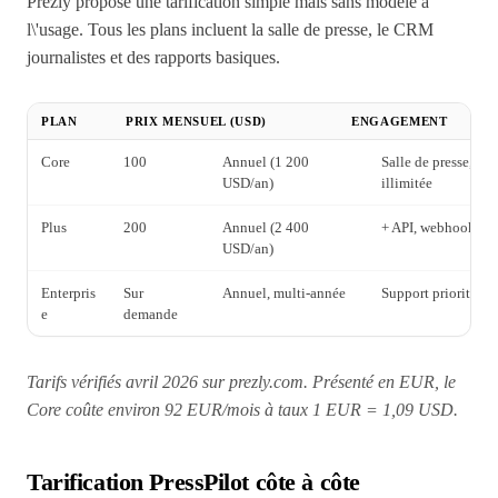
Prezly propose une tarification simple mais sans modèle à
l\'usage. Tous les plans incluent la salle de presse, le CRM
journalistes et des rapports basiques.
PLAN
PRIX MENSUEL (USD)
ENGAGEMENT
Core
100
Annuel (1 200
Salle de presse, CR
USD/an)
illimitée
Plus
200
Annuel (2 400
+ API, webhooks, i
USD/an)
Enterpris
Sur
Annuel, multi-année
Support prioritaire
e
demande
Tarifs vérifiés avril 2026 sur prezly.com. Présenté en EUR, le
Core coûte environ 92 EUR/mois à taux 1 EUR = 1,09 USD.
Tarification PressPilot côte à côte