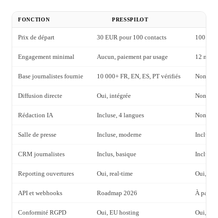
FONCTION
PRESSPILOT
Prix de départ
30 EUR pour 100 contacts
100 USD
Engagement minimal
Aucun, paiement par usage
12 mois,
Base journalistes fournie
10 000+ FR, EN, ES, PT vérifiés
Non, à i
Diffusion directe
Oui, intégrée
Non, ext
Rédaction IA
Incluse, 4 langues
Non
Salle de presse
Incluse, moderne
Incluse, 
CRM journalistes
Inclus, basique
Inclus, 
Reporting ouvertures
Oui, real-time
Oui, bas
API et webhooks
Roadmap 2026
À partir
Conformité RGPD
Oui, EU hosting
Oui, cl