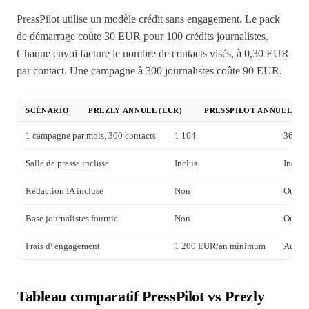
PressPilot utilise un modèle crédit sans engagement. Le pack
de démarrage coûte 30 EUR pour 100 crédits journalistes.
Chaque envoi facture le nombre de contacts visés, à 0,30 EUR
par contact. Une campagne à 300 journalistes coûte 90 EUR.
SCÉNARIO
PREZLY ANNUEL (EUR)
PRESSPILOT ANNUEL (EU
1 campagne par mois, 300 contacts
1 104
360
Salle de presse incluse
Inclus
Inclus
Rédaction IA incluse
Non
Oui
Base journalistes fournie
Non
Oui, 1
Frais d\'engagement
1 200 EUR/an minimum
Aucun
Tableau comparatif PressPilot vs Prezly