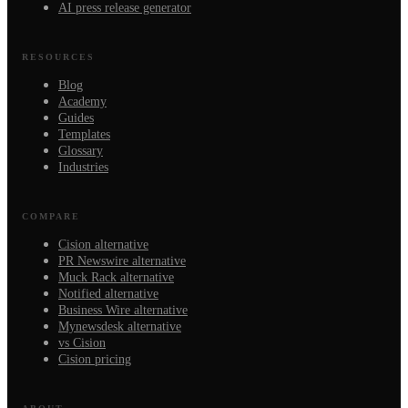
AI press release generator
RESOURCES
Blog
Academy
Guides
Templates
Glossary
Industries
COMPARE
Cision alternative
PR Newswire alternative
Muck Rack alternative
Notified alternative
Business Wire alternative
Mynewsdesk alternative
vs Cision
Cision pricing