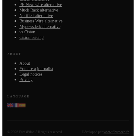
PR Newswire alternative
Muck Rack alternative
Notified alternative
Business Wire alternative
Mynewsdesk alternative
vs Cision
Cision pricing
ABOUT
About
You are a journalist
Legal notices
Privacy
LANGUAGE
©
2026
PressPilot.
All rights reserved.
Développé par
www.fibroweb.fr