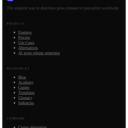
The simplest way to distribute press releases to journalists worldwide.
PRODUCT
Features
Pricing
Use Cases
Alternatives
AI press release generator
RESOURCES
Blog
Academy
Guides
Templates
Glossary
Industries
COMPARE
Cision alternative