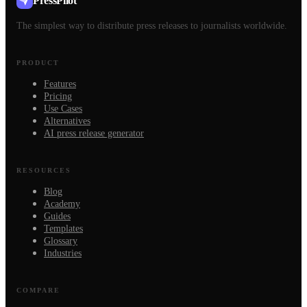
PressPilot
The simplest way to distribute press releases to journalists worldwide.
PRODUCT
Features
Pricing
Use Cases
Alternatives
AI press release generator
RESOURCES
Blog
Academy
Guides
Templates
Glossary
Industries
COMPARE