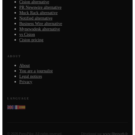
Cision alternative
PR Newswire alternative
Muck Rack alternative
Notified alternative
Business Wire alternative
Mynewsdesk alternative
vs Cision
Cision pricing
ABOUT
About
You are a journalist
Legal notices
Privacy
LANGUAGE
©
2026
PressPilot.
All rights reserved.
Développé par
www.fibroweb.fr