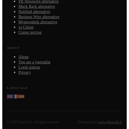
PR Newswire alternative
Muck Rack alternative
Notified alternative
Business Wire alternative
Mynewsdesk alternative
vs Cision
Cision pricing
ABOUT
About
You are a journalist
Legal notices
Privacy
LANGUAGE
©
2026
PressPilot.
All rights reserved.
Développé par
www.fibroweb.fr