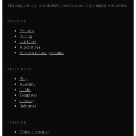
The simplest way to distribute press releases to journalists worldwide.
PRODUCT
Features
Pricing
Use Cases
Alternatives
AI press release generator
RESOURCES
Blog
Academy
Guides
Templates
Glossary
Industries
COMPARE
Cision alternative