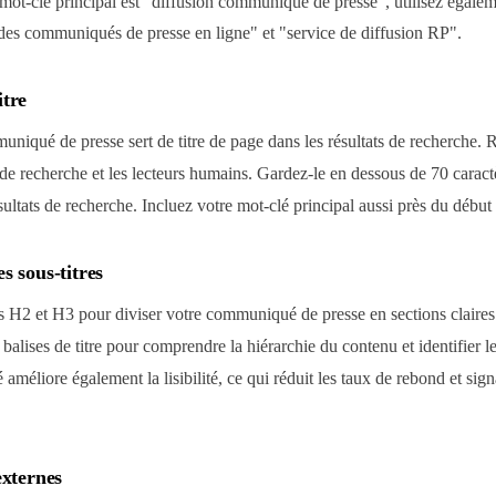
 mot-clé principal est "diffusion communiqué de presse", utilisez égale
es communiqués de presse en ligne" et "service de diffusion RP".
itre
uniqué de presse sert de titre de page dans les résultats de recherche. Re
 de recherche et les lecteurs humains. Gardez-le en dessous de 70 caractè
sultats de recherche. Incluez votre mot-clé principal aussi près du début
s sous-titres
res H2 et H3 pour diviser votre communiqué de presse en sections claire
s balises de titre pour comprendre la hiérarchie du contenu et identifier l
 améliore également la lisibilité, ce qui réduit les taux de rebond et signa
externes