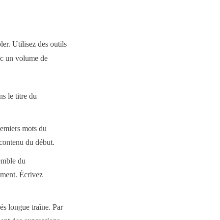
r. Utilisez des outils
ec un volume de
s le titre du
remiers mots du
contenu du début.
semble du
ement. Écrivez
és longue traîne. Par