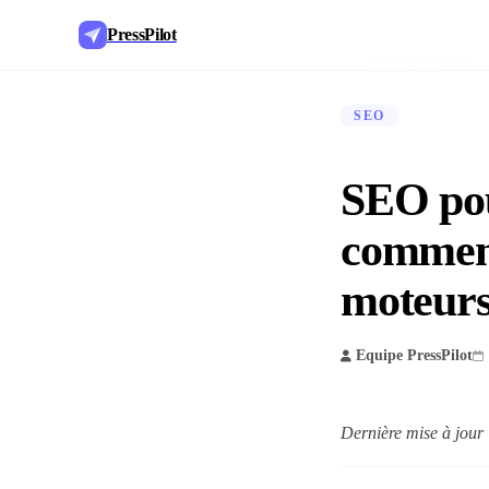
PressPilot
Accueil
/
Blog
/
SEO
SEO
SEO pou
comment
moteurs
Equipe PressPilot
Dernière mise à jour