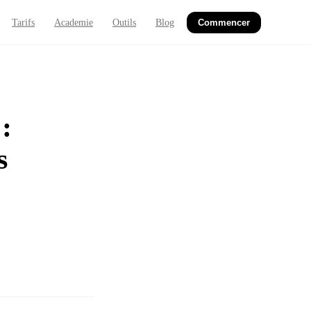
Tarifs
Academie
Outils
Blog
Commencer
:
s