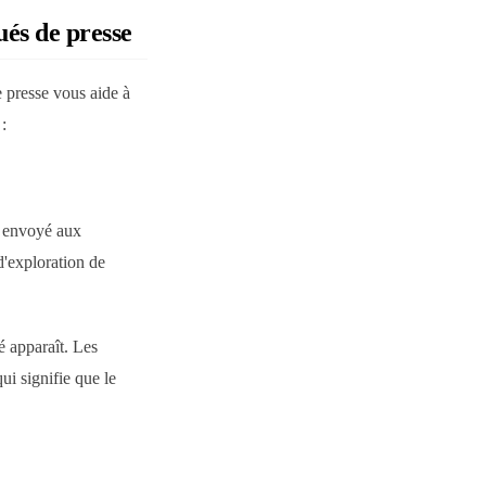
és de presse
 presse vous aide à
:
st envoyé aux
 d'exploration de
é apparaît. Les
i signifie que le