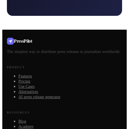
PressPilot
The simplest way to distribute press releases to journalists worldwide.
PRODUCT
Features
Pricing
Use Cases
Alternatives
AI press release generator
RESOURCES
Blog
Academy