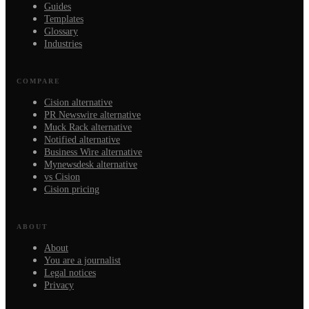
Guides
Templates
Glossary
Industries
COMPARE
Cision alternative
PR Newswire alternative
Muck Rack alternative
Notified alternative
Business Wire alternative
Mynewsdesk alternative
vs Cision
Cision pricing
ABOUT
About
You are a journalist
Legal notices
Privacy