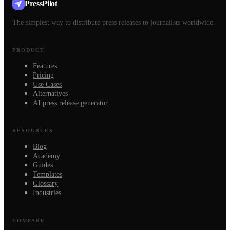
PressPilot
The simplest way to distribute press releases to journalists worldwide.
PRODUCT
Features
Pricing
Use Cases
Alternatives
AI press release generator
RESOURCES
Blog
Academy
Guides
Templates
Glossary
Industries
COMPARE