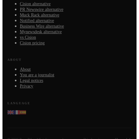
Cision alternative
PR Newswire alternative
Muck Rack alternative
Notified alternative
Business Wire alternative
Mynewsdesk alternative
vs Cision
Cision pricing
ABOUT
About
You are a journalist
Legal notices
Privacy
LANGUAGE