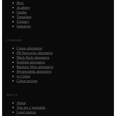
Blog
Academy
Guides
Templates
Glossary
Industries
COMPARE
Cision alternative
PR Newswire alternative
Muck Rack alternative
Notified alternative
Business Wire alternative
Mynewsdesk alternative
vs Cision
Cision pricing
ABOUT
About
You are a journalist
Legal notices