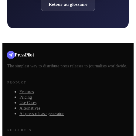
Retour au glossaire
PressPilot
The simplest way to distribute press releases to journalists worldwide.
PRODUCT
Features
Pricing
Use Cases
Alternatives
AI press release generator
RESOURCES