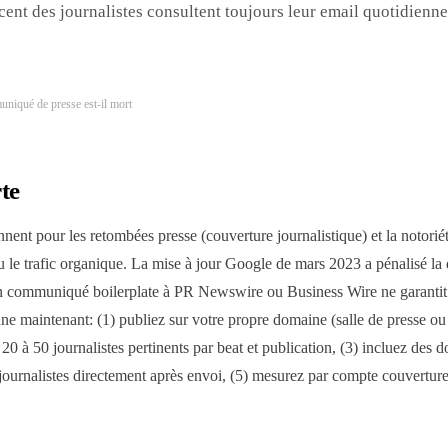
cent des journalistes consultent toujours leur email quotidienn
niqué de presse est-il mort
te
ent pour les retombées presse (couverture journalistique) et la notorié
le trafic organique. La mise à jour Google de mars 2023 a pénalisé la 
n communiqué boilerplate à PR Newswire ou Business Wire ne garantit p
ne maintenant: (1) publiez sur votre propre domaine (salle de presse ou
0 à 50 journalistes pertinents par beat et publication, (3) incluez des 
 journalistes directement après envoi, (5) mesurez par compte couverture 