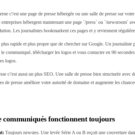
rne c\'est une page de presse hébergée ou une salle de presse sur votr
des entreprises hébergent maintenant une page `/press` ou `/newsroom` 
lution. Les journalistes bookmarkent ces pages et y reviennent régulièr
 plus rapide et plus propre que de chercher sur Google. Un journaliste pe
lire le communiqué, télécharger les logos et vous contacter en 90 second
es logos.
esse c\'est aussi un plus SEO. Une salle de presse bien structurée avec d
 de presse améliore votre autorité de domaine et augmente les chances 
de communiqués fonctionnent toujours
t:
Toujours newsies. Une levée Série A ou B reçoit une couverture dans