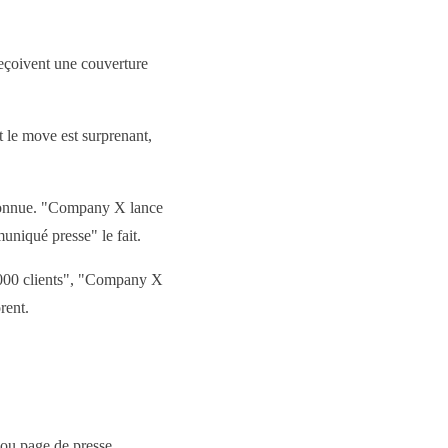
reçoivent une couverture
 le move est surprenant,
 connue. "Company X lance
uniqué presse" le fait.
00 clients", "Company X
rent.
 ou page de presse.