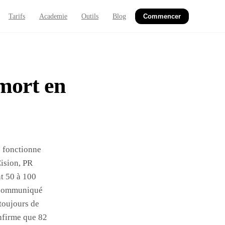
Tarifs
Academie
Outils
Blog
Commencer
mort en
é fonctionne
Cision, PR
t 50 à 100
n communiqué
toujours de
nfirme que 82