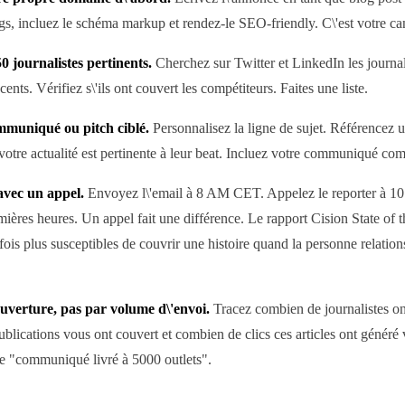
s, incluez le schéma markup et rendez-le SEO-friendly. C\'est votre ca
50 journalistes pertinents.
Cherchez sur Twitter et LinkedIn les journal
écents. Vérifiez s\'ils ont couvert les compétiteurs. Faites une liste.
muniqué ou pitch ciblé.
Personnalisez la ligne de sujet. Référencez un
votre actualité est pertinente à leur beat. Incluez votre communiqué com
 avec un appel.
Envoyez l\'email à 8 AM CET. Appelez le reporter à 1
mières heures. Un appel fait une différence. Le rapport Cision State of
 fois plus susceptibles de couvrir une histoire quand la personne relation
uverture, pas par volume d\'envoi.
Tracez combien de journalistes o
 publications vous ont couvert et combien de clics ces articles ont généré 
e "communiqué livré à 5000 outlets".