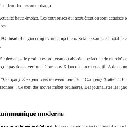
r-1 et leur donnez un embargo.
ctualité haute-impact. Les entreprises qui acquièrent ou sont acquises 
ires.
, head of engineering d\'un compétiteur. Si la personne est notable et
.
Seulement si le produit est nouveau ou aborde une lacune de marché
reçoit pas de couverture. "Company X lance le premier outil IA de comm
"Company X expand vers nouveau marché", "Company X atteint 10 0
onnes". Ce sont des moves métier ordinaires. Les journalistes les igno
 communiqué moderne
tre propre domaine d\'abord.
Écrivez l\'annonce en tant que blog post