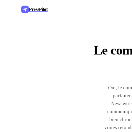
PressPilot
Le com
Oui, le com
parfaitem
Newswire)
communiqués
bien chron
vraies retom