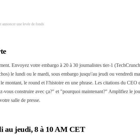
annoncer une levée de fonds
te
ent. Envoyez votre embargo à 20 à 30 journalistes tier-1 (TechCrunch
os) le lundi ou le mardi, sous embargo jusqu\'au jeudi ou vendredi mati
 montant, le round et l\'histoire en une phrase. Les citations du CEO et
z-vous construire avec ça?" et "pourquoi maintenant?" Amplifiez le jou
votre salle de presse.
i au jeudi, 8 à 10 AM CET