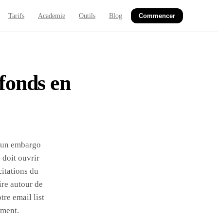
Tarifs
Academie
Outils
Blog
Commencer
fonds en
z un embargo
 doit ouvrir
citations du
ire autour de
tre email list
ement.