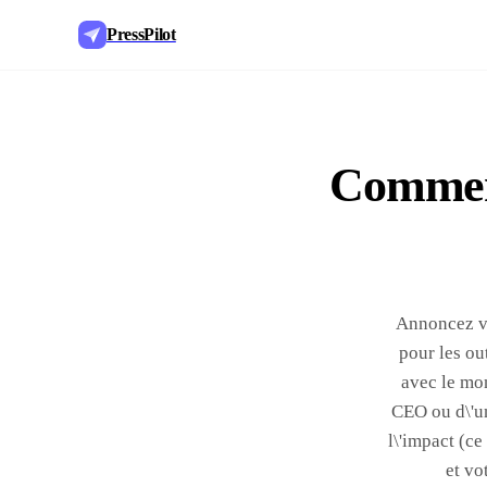
PressPilot
Comment
Annoncez vo
pour les ou
avec le mon
CEO ou d\'un
l\'impact (ce
et vo