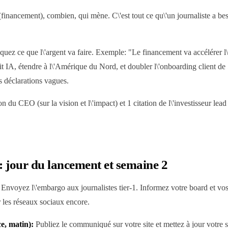
financement), combien, qui mène. C\'est tout ce qu\'un journaliste a besoin
quez ce que l\'argent va faire. Exemple: "Le financement va accélérer l
uit IA, étendre à l\'Amérique du Nord, et doubler l\'onboarding client d
es déclarations vagues.
on du CEO (sur la vision et l\'impact) et 1 citation de l\'investisseur lead
: jour du lancement et semaine 2
Envoyez l\'embargo aux journalistes tier-1. Informez votre board et vos
r les réseaux sociaux encore.
e, matin):
Publiez le communiqué sur votre site et mettez à jour votre 