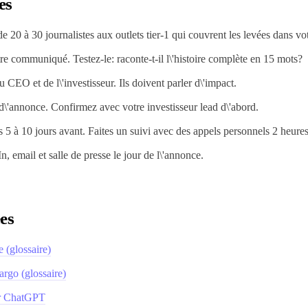
es
de 20 à 30 journalistes aux outlets tier-1 qui couvrent les levées dans vot
tre communiqué. Testez-le: raconte-t-il l\'histoire complète en 15 mots?
u CEO et de l\'investisseur. Ils doivent parler d\'impact.
d\'annonce. Confirmez avec votre investisseur lead d\'abord.
5 à 10 jours avant. Faites un suivi avec des appels personnels 2 heure
, email et salle de presse le jour de l\'annonce.
es
e (glossaire)
argo (glossaire)
ar ChatGPT