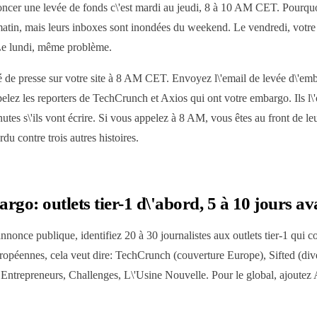
oncer une levée de fonds c\'est mardi au jeudi, 8 à 10 AM CET. Pourquo
 matin, mais leurs inboxes sont inondées du weekend. Le vendredi, votre
Le lundi, même problème.
 de presse sur votre site à 8 AM CET. Envoyez l\'email de levée d\'
elez les reporters de TechCrunch et Axios qui ont votre embargo. Ils l\'o
utes s\'ils vont écrire. Si vous appelez à 8 AM, vous êtes au front de l
u contre trois autres histoires.
argo: outlets tier-1 d\'abord, 5 à 10 jours av
nonce publique, identifiez 20 à 30 journalistes aux outlets tier-1 qui c
uropéennes, cela veut dire: TechCrunch (couverture Europe), Sifted (di
 Entrepreneurs, Challenges, L\'Usine Nouvelle. Pour le global, ajoutez