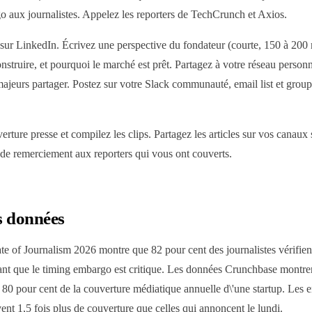
go aux journalistes. Appelez les reporters de TechCrunch et Axios.
sur LinkedIn. Écrivez une perspective du fondateur (courte, 150 à 200
nstruire, et pourquoi le marché est prêt. Partagez à votre réseau personn
ajeurs partager. Postez sur votre Slack communauté, email list et group
rture presse et compilez les clips. Partagez les articles sur vos canaux
 de remerciement aux reporters qui vous ont couverts.
s données
e of Journalism 2026 montre que 82 pour cent des journalistes vérifient
nt que le timing embargo est critique. Les données Crunchbase montre
 80 pour cent de la couverture médiatique annuelle d\'une startup. Les 
vent 1,5 fois plus de couverture que celles qui annoncent le lundi.