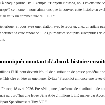
l à chaque journaliste. Exemple: "Bonjour Natasha, nous levons une Sér
u\'à ce moment, nous aimerions que tu couvres cette histoire en exclu
 si tu veux un commentaire du CEO."
énérique. Si vous avez une relation avec le reporter, citez un article passé
 pertinent à cette tendance." Les journalistes sont plus susceptibles de 
ent.
mmuniqué: montant d\'abord, histoire ensuit
illions EUR pour devenir l\'outil de distribution de presse par défaut po
 l\'histoire entière en une ligne. Évitez "PressPilot annonce une levée 
France, 18 avril 2026. PressPilot, une plateforme de distribution de 
oncé aujourd\'hui une levée Série A de 2 millions EUR menée par Accel e
 départ Speedinvest et Tiny VC."