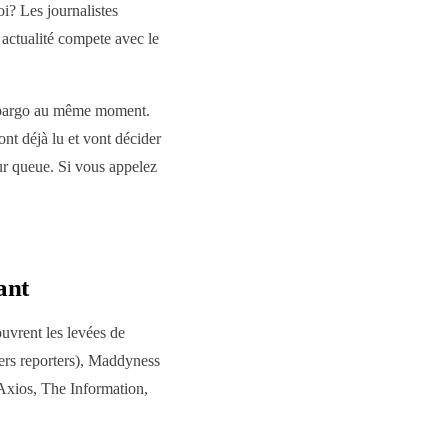
i? Les journalistes
 actualité compete avec le
embargo au même moment.
nt déjà lu et vont décider
eur queue. Si vous appelez
ant
ouvrent les levées de
vers reporters), Maddyness
 Axios, The Information,