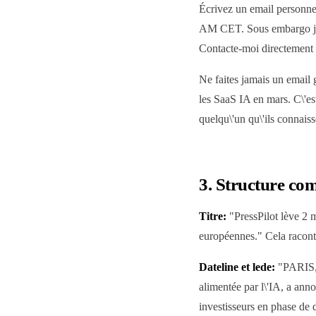
Écrivez un email personne
AM CET. Sous embargo jusq
Contacte-moi directement
Ne faites jamais un email g
les SaaS IA en mars. C\'est
quelqu\'un qu\'ils connaiss
3. Structure co
Titre:
"PressPilot lève 2 m
européennes." Cela raconte
Dateline et lede:
"PARIS, 
alimentée par l\'IA, a ann
investisseurs en phase de