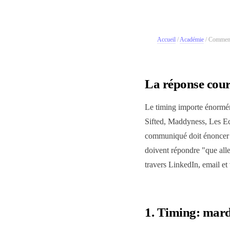
Accueil
/
Académie
/
Comment 
La réponse cour
Le timing importe énormém
Sifted, Maddyness, Les Ech
communiqué doit énoncer le
doivent répondre "que alle
travers LinkedIn, email et 
1. Timing: mard