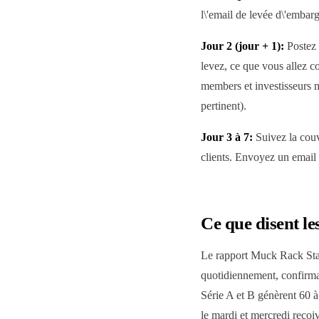
l\'email de levée d\'embar
Jour 2 (jour + 1):
Postez 
levez, ce que vous allez co
members et investisseurs m
pertinent).
Jour 3 à 7:
Suivez la couve
clients. Envoyez un email
Ce que disent le
Le rapport Muck Rack Stat
quotidiennement, confirma
Série A et B génèrent 60 à
le mardi et mercredi reçoi