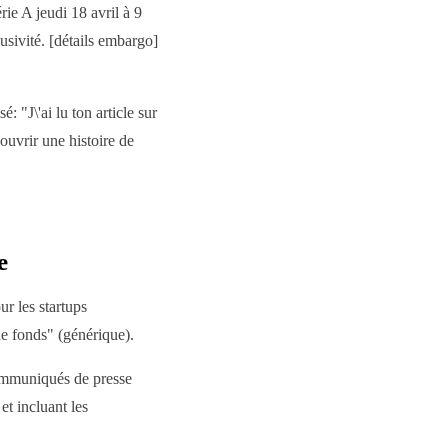
ie A jeudi 18 avril à 9
sivité. [détails embargo]
: "J\'ai lu ton article sur
couvrir une histoire de
e
ur les startups
de fonds" (générique).
communiqués de presse
t incluant les