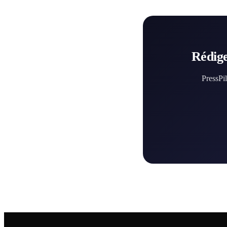
Rédige
PressPil