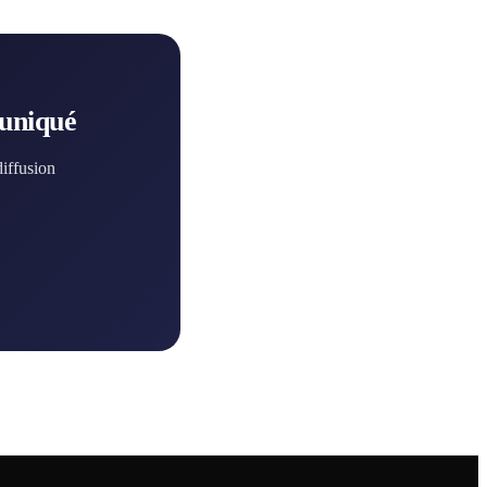
muniqué
diffusion