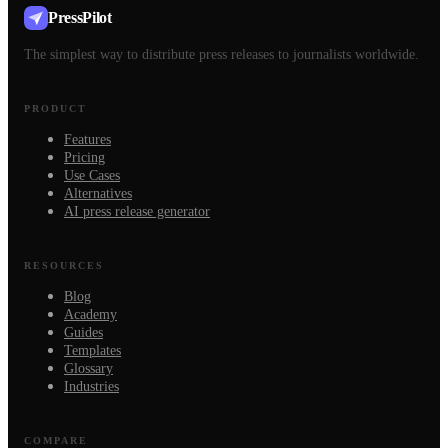
PressPilot
The simplest way to distribute press releases to journalists worldwide.
PRODUCT
Features
Pricing
Use Cases
Alternatives
AI press release generator
RESOURCES
Blog
Academy
Guides
Templates
Glossary
Industries
COMPARE