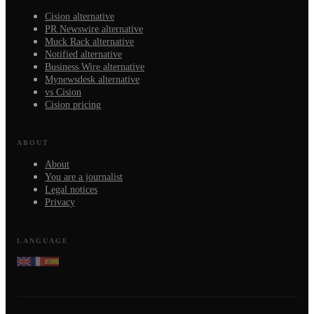
Cision alternative
PR Newswire alternative
Muck Rack alternative
Notified alternative
Business Wire alternative
Mynewsdesk alternative
vs Cision
Cision pricing
ABOUT
About
You are a journalist
Legal notices
Privacy
LANGUAGE