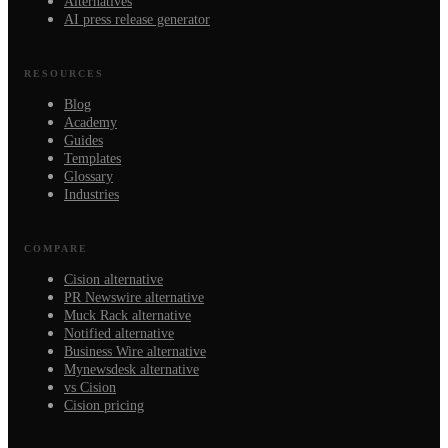
Alternatives
AI press release generator
RESOURCES
Blog
Academy
Guides
Templates
Glossary
Industries
COMPARE
Cision alternative
PR Newswire alternative
Muck Rack alternative
Notified alternative
Business Wire alternative
Mynewsdesk alternative
vs Cision
Cision pricing