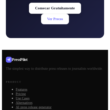
Comecar Gratuitamente
Ver Precos
PressPilot
The simplest way to distribute press releases to journalists worldwide.
PRODUCT
Features
Pricing
Use Cases
Alternatives
AI press release generator