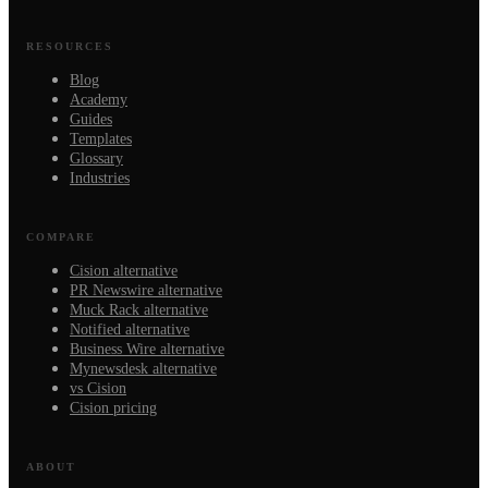
RESOURCES
Blog
Academy
Guides
Templates
Glossary
Industries
COMPARE
Cision alternative
PR Newswire alternative
Muck Rack alternative
Notified alternative
Business Wire alternative
Mynewsdesk alternative
vs Cision
Cision pricing
ABOUT