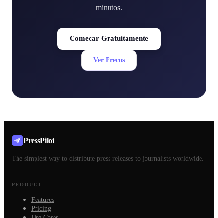
minutos.
Comecar Gratuitamente
Ver Precos
PressPilot
The simplest way to distribute press releases to journalists worldwide.
PRODUCT
Features
Pricing
Use Cases