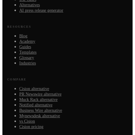
Alternatives
AI press release generator
RESOURCES
Blog
Academy
Guides
Templates
Glossary
Industries
COMPARE
Cision alternative
PR Newswire alternative
Muck Rack alternative
Notified alternative
Business Wire alternative
Mynewsdesk alternative
vs Cision
Cision pricing