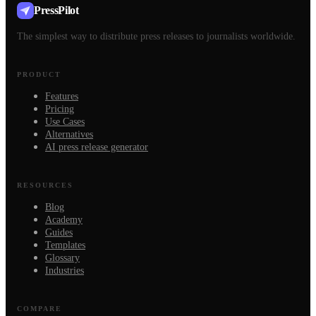
PressPilot
The simplest way to distribute press releases to journalists worldwide.
PRODUCT
Features
Pricing
Use Cases
Alternatives
AI press release generator
RESOURCES
Blog
Academy
Guides
Templates
Glossary
Industries
COMPARE