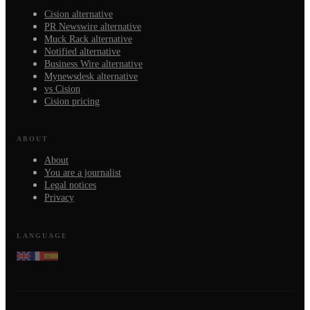
Cision alternative
PR Newswire alternative
Muck Rack alternative
Notified alternative
Business Wire alternative
Mynewsdesk alternative
vs Cision
Cision pricing
ABOUT
About
You are a journalist
Legal notices
Privacy
LANGUAGE