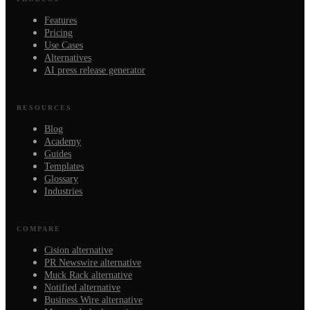
Features
Pricing
Use Cases
Alternatives
AI press release generator
RESOURCES
Blog
Academy
Guides
Templates
Glossary
Industries
COMPARE
Cision alternative
PR Newswire alternative
Muck Rack alternative
Notified alternative
Business Wire alternative