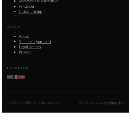
Mynewsdesk alternative
vs Cision
Cision pricing
ABOUT
About
You are a journalist
Legal notices
Privacy
LANGUAGE
©
2026
PressPilot.
All rights reserved.
Développé par
www.fibroweb.fr