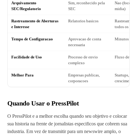
Arquivamento
Sim, reconhecido pela
Nao (foco em
SEC/Regulatorio
SEC
midia)
Rastreamento de Aberturas
Relatorios basicos
Rastreamento
e Interesse
todos os plan
Tempo de Configuracao
Aprovacao de conta
Minutos (ace
necessaria
Facilidade de Uso
Processo de envio
Fluxo de trab
complexo
Melhor Para
Empresas publicas,
Startups, PM
corporacoes
crescimento
Quando Usar o PressPilot
O PressPilot e a melhor escolha quando seu objetivo e colocar
sua historia na frente de jornalistas especificos que cobrem sua
industria. Em vez de transmitir para um newswire amplo, o