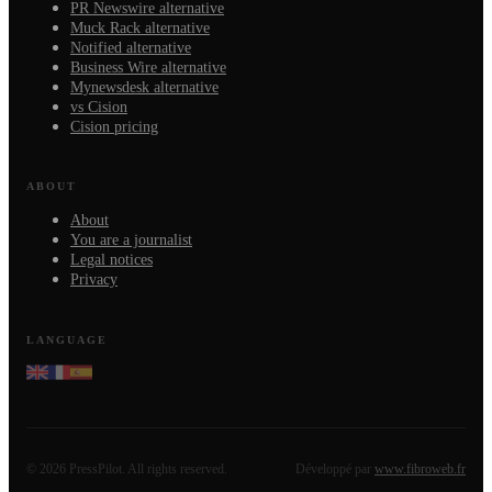
PR Newswire alternative
Muck Rack alternative
Notified alternative
Business Wire alternative
Mynewsdesk alternative
vs Cision
Cision pricing
ABOUT
About
You are a journalist
Legal notices
Privacy
LANGUAGE
©
2026
PressPilot.
All rights reserved.
Développé par
www.fibroweb.fr