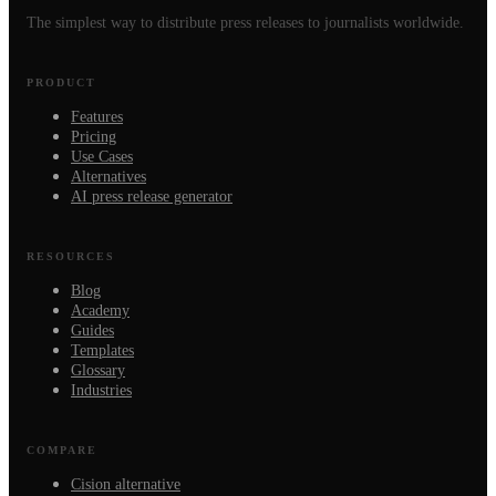
The simplest way to distribute press releases to journalists worldwide.
PRODUCT
Features
Pricing
Use Cases
Alternatives
AI press release generator
RESOURCES
Blog
Academy
Guides
Templates
Glossary
Industries
COMPARE
Cision alternative