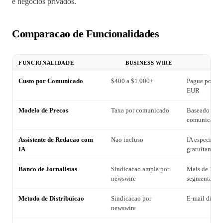
e negocios privados.
Comparacao de Funcionalidades
FUNCIONALIDADE
BUSINESS WIRE
P
Custo por Comunicado
$400 a $1.000+
Pague por con
EUR
Modelo de Precos
Taxa por comunicado
Baseado em cr
comunicado
Assistente de Redacao com
Nao incluso
IA especializ
IA
gratuitament
Banco de Jornalistas
Sindicacao ampla por
Mais de 10.0
newswire
segmentados
Metodo de Distribuicao
Sindicacao por
E-mail direto 
newswire