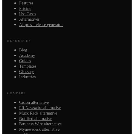
Features
Pricing
Use Cases
Alternatives
AI press release generator
RESOURCES
Blog
Academy
Guides
Templates
Glossary
Industries
COMPARE
Cision alternative
PR Newswire alternative
Muck Rack alternative
Notified alternative
Business Wire alternative
Mynewsdesk alternative