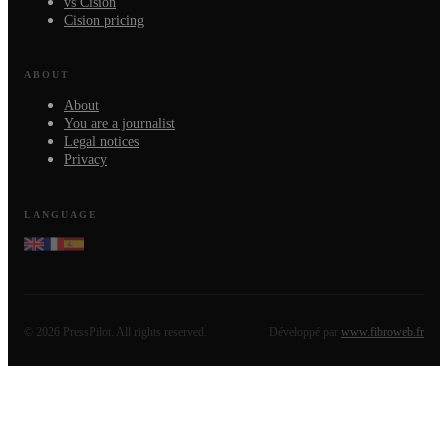
vs Cision
Cision pricing
ABOUT
About
You are a journalist
Legal notices
Privacy
LANGUAGE
©
2026
PressPilot.
All rights reserved.
Développé par
www.fibroweb.fr