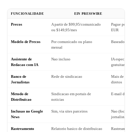
FUNCIONALIDADE
EIN PRESSWIRE
P
Precos
A partir de $99,95/comunicado
Pague por con
ou $149,95/mes
EUR
Modelo de Precos
Por comunicado ou plano
Baseado em c
mensal
Assistente de
Nao incluso
IA especializ
Redacao com IA
gratuitament
Banco de
Rede de sindicacao
Mais de 10.0
Jornalistas
diretos
Metodo de
Sindicacao em portais de
E-mail direto
Distribuicao
noticias
Inclusao no Google
Sim, via sites parceiros
Nao (foco em
News
jornalistas)
Rastreamento
Relatorio basico de distribuicao
Rastreamento