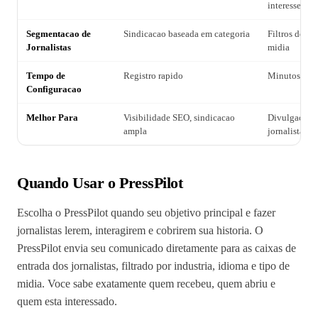
interesse em
Segmentacao de
Sindicacao baseada em categoria
Filtros de in
Jornalistas
midia
Tempo de
Registro rapido
Minutos (ace
Configuracao
Melhor Para
Visibilidade SEO, sindicacao
Divulgacao 
ampla
jornalistas, 
Quando Usar o PressPilot
Escolha o PressPilot quando seu objetivo principal e fazer
jornalistas lerem, interagirem e cobrirem sua historia. O
PressPilot envia seu comunicado diretamente para as caixas de
entrada dos jornalistas, filtrado por industria, idioma e tipo de
midia. Voce sabe exatamente quem recebeu, quem abriu e
quem esta interessado.