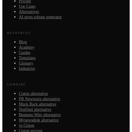
Pricing
Use Cases
Alternatives
AI press release generator
RESOURCES
Blog
Academy
Guides
Templates
Glossary
Industries
COMPARE
Cision alternative
PR Newswire alternative
Muck Rack alternative
Notified alternative
Business Wire alternative
Mynewsdesk alternative
vs Cision
Cision pricing