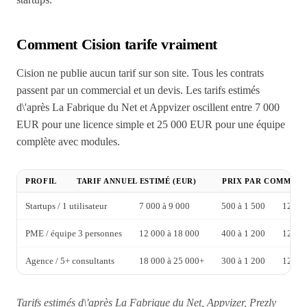
Comment Cision tarife vraiment
Cision ne publie aucun tarif sur son site. Tous les contrats
passent par un commercial et un devis. Les tarifs estimés
d\'après La Fabrique du Net et Appvizer oscillent entre 7 000
EUR pour une licence simple et 25 000 EUR pour une équipe
complète avec modules.
PROFIL
TARIF ANNUEL ESTIMÉ (EUR)
PRIX PAR COMMUN
Startups / 1 utilisateur
7 000 à 9 000
500 à 1 500
12 mo
PME / équipe 3 personnes
12 000 à 18 000
400 à 1 200
12 mo
Agence / 5+ consultants
18 000 à 25 000+
300 à 1 200
12 moi
Tarifs estimés d\'après La Fabrique du Net, Appvizer, Prezly