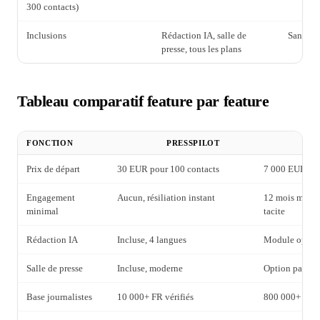
300 contacts)
Inclusions
Rédaction IA, salle de
Sans su
presse, tous les plans
Tableau comparatif feature par feature
FONCTION
PRESSPILOT
Prix de départ
30 EUR pour 100 contacts
7 000 EUR/an
Engagement
Aucun, résiliation instant
12 mois minim
minimal
tacite
Rédaction IA
Incluse, 4 langues
Module option
Salle de presse
Incluse, moderne
Option payant
Base journalistes
10 000+ FR vérifiés
800 000+ mon