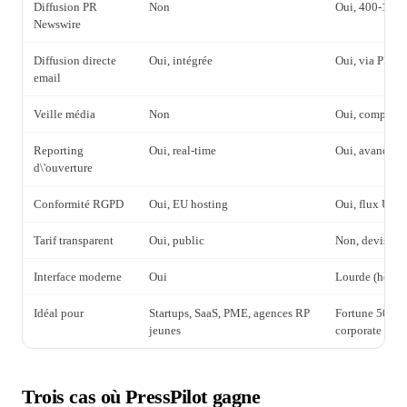
Diffusion PR
Non
Oui, 400-1 20
Newswire
Diffusion directe
Oui, intégrée
Oui, via PR N
email
Veille média
Non
Oui, complète
Reporting
Oui, real-time
Oui, avancé
d\'ouverture
Conformité RGPD
Oui, EU hosting
Oui, flux USA
Tarif transparent
Oui, public
Non, devis un
Interface moderne
Oui
Lourde (hérit
Idéal pour
Startups, SaaS, PME, agences RP
Fortune 500, 
jeunes
corporate
Trois cas où PressPilot gagne