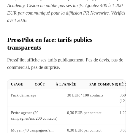
Academy. Cision ne publie pas ses tarifs. Ajoutez 400 à 1 200
EUR par communiqué pour la diffusion PR Newswire. Vérifiés
avril 2026.
PressPilot en face: tarifs publics
transparents
PressPilot affiche ses tarifs publiquement. Pas de devis, pas de
commercial, pas de surprise.
USAGE
COÛT
À L\'ANNÉE
PAR COMMUNIQUÉ (300
Pack démarrage
30 EUR / 100 contacts
360 EU
(12 pack
Petite agence (20
0,30 EUR par contact
1 200 E
campagnes/an, 200 contacts)
Moyen (40 campagnes/an,
0,30 EUR par contact
3 600 E