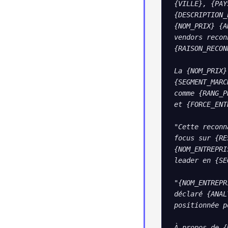
{VILLE}, {PAY
{DESCRIPTION_
{NOM_PRIX} {A
vendors recon
{RAISON_RECON
La {NOM_PRIX}
{SEGMENT_MARC
comme {RANG_P
et {FORCE_ENT
"Cette reconn
focus sur {RE
{NOM_ENTREPRI
leader en {SE
"{NOM_ENTREPR
déclaré {ANAL
positionnée p
À propos de {