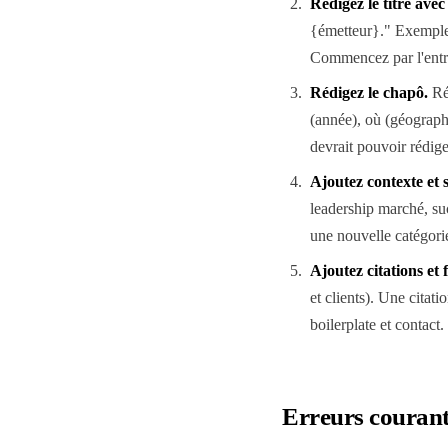
Rédigez le titre ave
{émetteur}." Exempl
Commencez par l'entrep
Rédigez le chapô
.
Ré
(année), où (géographi
devrait pouvoir rédige
Ajoutez contexte et s
leadership marché, suc
une nouvelle catégorie
Ajoutez citations et
et clients). Une citat
boilerplate et contact.
Erreurs courante