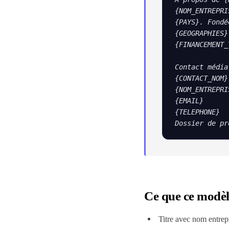
{NOM_ENTREPRI
{PAYS}. Fondé
{GEOGRAPHIES}
{FINANCEMENT_
Contact média

{CONTACT_NOM}
{NOM_ENTREPRIS
{EMAIL}

{TELEPHONE}

Dossier de pr
Ce que ce modèl
Titre avec nom entrepr