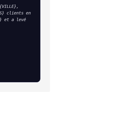
VILLE}, 
} clients en 
 et a levé 