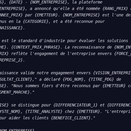
S}, {DATE} - {NOM_ENTREPRISE}, la plateforme 
ENTREPRISE}, a annoncé qu'elle a été nommée {RANG_PRIX} e
NNEE_PRIX} par {EMETTEUR}. {NOM_ENTREPRISE} est l'une des
nus en la {CATEGORIE}, et a été reconnue pour 
NAISSANCE}.

 est le standard d'industrie pour évaluer les solutions 
HE}. {CONTEXT_PRIX_PHRASE}. La reconnaissance de {NOM_ENT
RIX} reflète l'engagement de l'entreprise envers {FORCE_E
REPRISE_2}.

aissance valide notre engagement envers {VISION_ENTREPRIS
SULTAT_CLIENT}," a déclaré {PDG_NOM}, {TITRE_PDG} de 
SE}. "Nous sommes fiers d'être reconnus par {EMETTEUR} co
GMENT_MARCHE}."

ISE} se distingue pour {DIFFERENCIATEUR_1} et {DIFFERENCI
YSTE_NOM}, {TITRE_ANALYSTE} chez {EMETTEUR}. "L'entrepris
our aider les clients {BENEFICE_CLIENT}."

NOM_ENTREPRISE}
