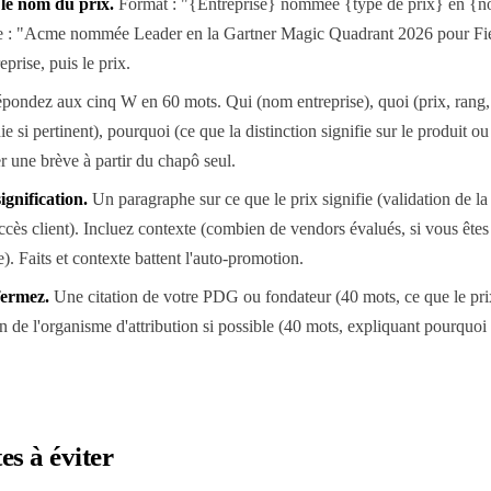
c le nom du prix
.
Format : "{Entreprise} nommée {type de prix} en {n
e : "Acme nommée Leader en la Gartner Magic Quadrant 2026 pour Fi
rise, puis le prix.
pondez aux cinq W en 60 mots. Qui (nom entreprise), quoi (prix, rang,
e si pertinent), pourquoi (ce que la distinction signifie sur le produit o
r une brève à partir du chapô seul.
ignification
.
Un paragraphe sur ce que le prix signifie (validation de la 
cès client). Incluez contexte (combien de vendors évalués, si vous êtes 
). Faits et contexte battent l'auto-promotion.
 fermez
.
Une citation de votre PDG ou fondateur (40 mots, ce que le prix 
ion de l'organisme d'attribution si possible (40 mots, expliquant pourquo
s à éviter