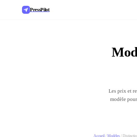
PressPilot
Modè
Les prix et r
modèle pour 
Accueil
/
Modèles
/
Distinctio