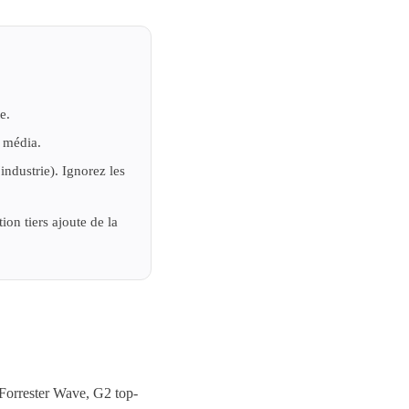
e.
 média.
ndustrie). Ignorez les
ion tiers ajoute de la
 Forrester Wave, G2 top-