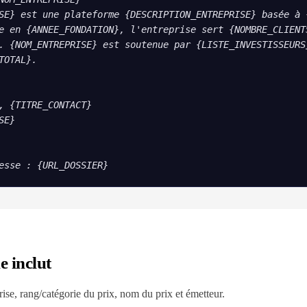
SE} est une plateforme {DESCRIPTION_ENTREPRISE} basée à {
e en {ANNEE_FONDATION}, l'entreprise sert {NOMBRE_CLIENTS
. {NOM_ENTREPRISE} est soutenue par {LISTE_INVESTISSEURS}
TOTAL}.

, {TITRE_CONTACT}

E}

esse : {URL_DOSSIER}
e inclut
ise, rang/catégorie du prix, nom du prix et émetteur.