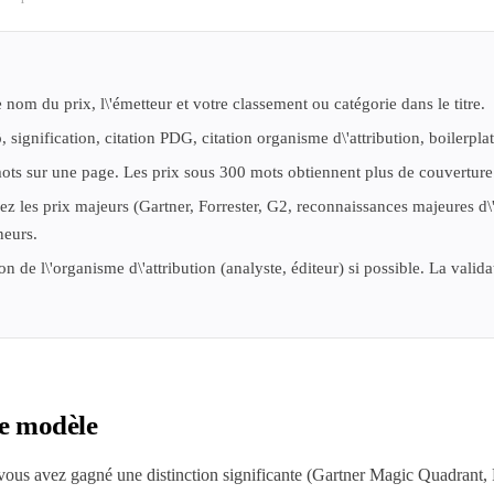
om du prix, l\'émetteur et votre classement ou catégorie dans le titre.
signification, citation PDG, citation organisme d\'attribution, boilerplat
ots sur une page. Les prix sous 300 mots obtiennent plus de couverture
 les prix majeurs (Gartner, Forrester, G2, reconnaissances majeures d\'i
neurs.
n de l\'organisme d\'attribution (analyste, éditeur) si possible. La validat
ce modèle
vous avez gagné une distinction significante (Gartner Magic Quadrant,