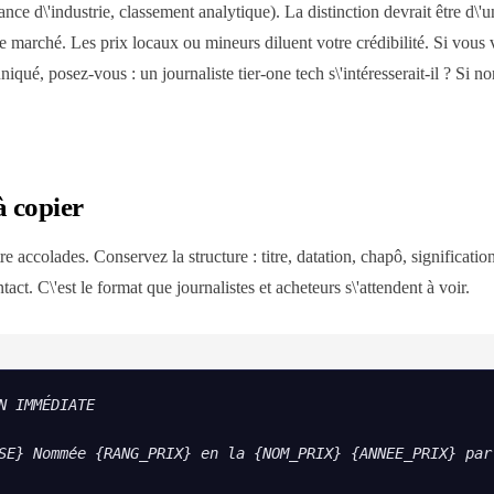
ce d\'industrie, classement analytique). La distinction devrait être d\'u
tre marché. Les prix locaux ou mineurs diluent votre crédibilité. Si vou
qué, posez-vous : un journaliste tier-one tech s\'intéresserait-il ? Si no
à copier
accolades. Conservez la structure : titre, datation, chapô, signification
act. C\'est le format que journalistes et acheteurs s\'attendent à voir.
N IMMÉDIATE

SE} Nommée {RANG_PRIX} en la {NOM_PRIX} {ANNEE_PRIX} par 