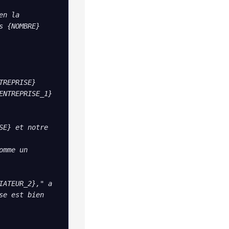
n la 
 {NOMBRE} 
REPRISE} 
NTREPRISE_1} 
E} et notre 
mme un 
ATEUR_2}," a 
e est bien 