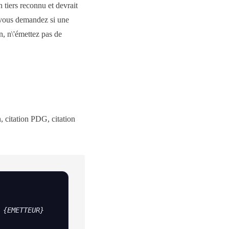
n tiers reconnu et devrait
s vous demandez si une
n, n\'émettez pas de
, citation PDG, citation
{EMETTEUR}
