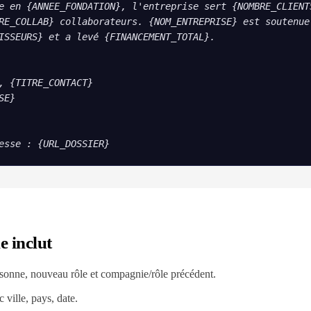
e en {ANNEE_FONDATION}, l'entreprise sert {NOMBRE_CLIENTS
RE_COLLAB} collaborateurs. {NOM_ENTREPRISE} est soutenue 
ISSEURS} et a levé {FINANCEMENT_TOTAL}.

, {TITRE_CONTACT}

E}

esse : {URL_DOSSIER}
e inclut
sonne, nouveau rôle et compagnie/rôle précédent.
 ville, pays, date.