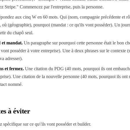
z Stripe." Commencez par l'entreprise, puis la personne.
pondez aux cinq W en 60 mots. Qui (nom, compagnie précédente et rôle
 où (géographie), pourquoi (mandat : ce qu'ils vont posséder). Un journ
rtir du chapô seul.
 et mandat
.
Un paragraphe sur pourquoi cette personne était le bon ch
ls vont posséder à votre entreprise). Une à deux phrases sur le contexte (
va adresser).
ns et fermez
.
Une citation du PDG (40 mots, pourquoi ils ont embauché
eprise). Une citation de la nouvelle personne (40 mots, pourquoi ils ont re
ontact nommé.
s à éviter
 spécifique sur ce qu\'ils vont posséder et builder.