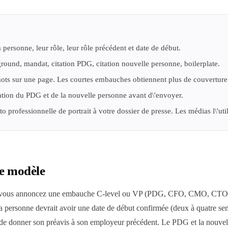
ersonne, leur rôle, leur rôle précédent et date de début.
ound, mandat, citation PDG, citation nouvelle personne, boilerplate.
ots sur une page. Les courtes embauches obtiennent plus de couverture
ation du PDG et de la nouvelle personne avant d\'envoyer.
 professionnelle de portrait à votre dossier de presse. Les médias l\'util
ce modèle
d vous annoncez une embauche C-level ou VP (PDG, CFO, CMO, CTO
a personne devrait avoir une date de début confirmée (deux à quatre sem
t de donner son préavis à son employeur précédent. Le PDG et la nouve