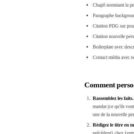
Chapô nommant la pers
Paragraphe background
Citation PDG sur pour
Citation nouvelle pers
Boilerplate avec descr
Contact média avec no
Comment personn
Rassemblez les faits
.
mandat (ce qu'ils von
une de la nouvelle per
Rédigez le titre en 
précédent} chez {en