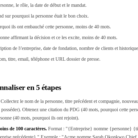
onne, le rôle, la date de début et le mandat.
 sur pourquoi la personne était le bon choix.
quoi ils ont embauché cette personne, moins de 40 mots.
onne affirmant la décision et ce les excite, moins de 40 mots.
iption de l\'entreprise, date de fondation, nombre de clients et historiq
m, titre, email, téléphone et URL dossier de presse.
aliser en 5 étapes
Collectez le nom de la personne, titre précédent et compagnie, nouveau 
t posséder). Obtenez une citation du PDG (40 mots, pourquoi cette perso
sonne (40 mots, pourquoi ils ont rejoint).
moins de 100 caractères
.
Format : "{Entreprise} nomme {personne} {titr
treprise précédente}." Exemple : "Acme nomme Sarah Okonkwo Chief 