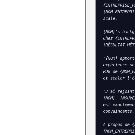
{ENTREPRISE_P
{NOM_ENTREPRI
scale.

{NOM}'s backg
Chez {ENTREPR
{RÉSULTAT_MÉT
"{NOM} apport
expérience se
PDG de {NOM_E
et scaler l'é
"J'ai rejoint
{NOM}, {NOUVE
est exactemen
convaincants."
À propos de {
{NOM_ENTREPRI