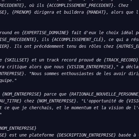
RECEDENTE}, où ils {ACCOMPLISSEMENT_PRECEDENT}. Chez 
SE}, {PRENOM} dirigera et buildera {MANDAT}, alors que l'
round en {EXPERTISE_DOMAINE} fait d'eux le choix idéal po
ISE_PRECEDENTE}, ils {ACCOMPLISSEMENT_CLÉ}, ce qui a résu
IER}. Ils ont précédemment tenu des rôles chez {AUTRES_EN
e {SKILLSET} et un track record prouvé de {TRACK_RECORD}.
ra critique alors que nous {VISION_ENTREPRISE}," a déclar
NTREPRISE}. "Nous sommes enthousiastes de les avoir dirig
quipe."

 {NOM_ENTREPRISE} parce que {RATIONALE_NOUVELLE_PERSONNE}
AU_TITRE} chez {NOM_ENTREPRISE}. "L'opportunité de {VISIO
t ce que je cherchais, et le momentum et la vision de l'é


NOM_ENTREPRISE}

SE} est une plateforme {DESCRIPTION_ENTREPRISE} basée à {