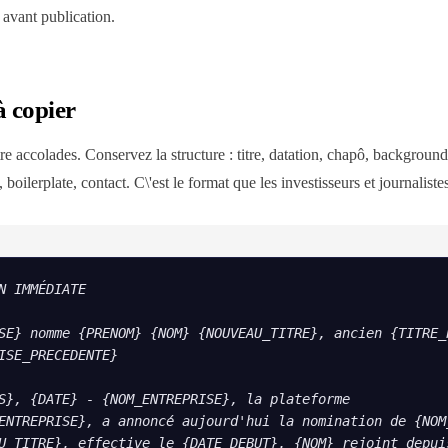
avant publication.
à copier
 accolades. Conservez la structure : titre, datation, chapô, backgroun
boilerplate, contact. C\'est le format que les investisseurs et journalistes
N IMMÉDIATE

SE} nomme {PRENOM} {NOM} {NOUVEAU_TITRE}, ancien {TITRE_P
ISE_PRECEDENTE}

S}, {DATE} - {NOM_ENTREPRISE}, la plateforme 
ENTREPRISE}, a annoncé aujourd'hui la nomination de {NOM_
U_TITRE}, effective le {DATE_DEBUT}. {NOM} rejoint depuis