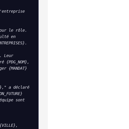
entreprise 
ur le rôle. 
lté en 
TREPRISES}.

 Leur 
é {PDG_NOM}, 
er {MANDAT} 
," a déclaré 
N_FUTURE} 
quipe sont 
VILLE}, 