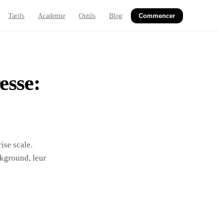
Tarifs
Academie
Outils
Blog
Commencer
esse:
ise scale.
ckground, leur