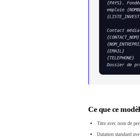
{PAYS}. Fondé
emploie {NOMB
{LISTE_INVEST
Contact média

{CONTACT_NOM}
{NOM_ENTREPRIS
{EMAIL}

{TELEPHONE}

Dossier de pr
Ce que ce modèl
Titre avec nom de per
Datation standard avec