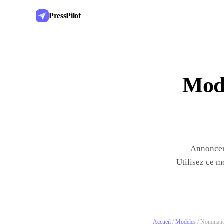
PressPilot
Modè
Annoncer 
Utilisez ce m
Accueil
/
Modèles
/
Nominati