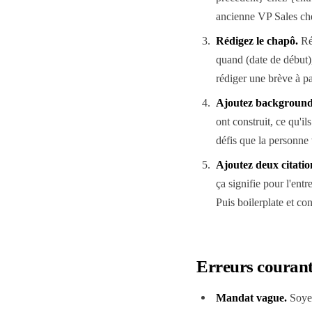
ancienne VP Sales che
Rédigez le chapô
.
Ré
quand (date de début),
rédiger une brève à pa
Ajoutez background
ont construit, ce qu'i
défis que la personne 
Ajoutez deux citatio
ça signifie pour l'entr
Puis boilerplate et c
Erreurs courante
Mandat vague.
Soyez