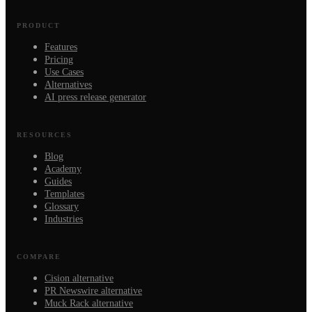
PRODUCT
Features
Pricing
Use Cases
Alternatives
AI press release generator
RESOURCES
Blog
Academy
Guides
Templates
Glossary
Industries
COMPARE
Cision alternative
PR Newswire alternative
Muck Rack alternative