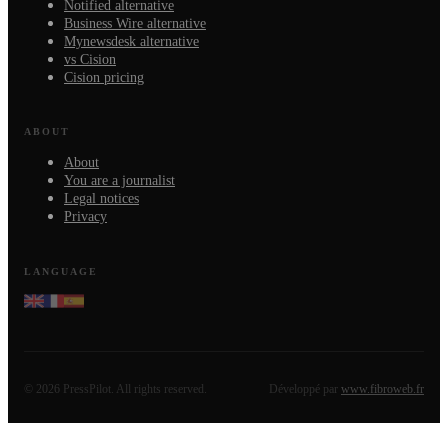
Notified alternative
Business Wire alternative
Mynewsdesk alternative
vs Cision
Cision pricing
ABOUT
About
You are a journalist
Legal notices
Privacy
LANGUAGE
©
2026
PressPilot.
All rights reserved.
Développé par
www.fibroweb.fr