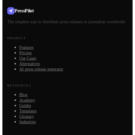
PressPilot
The simplest way to distribute press releases to journalists worldwide.
PRODUCT
Features
Pricing
Use Cases
Alternatives
AI press release generator
RESOURCES
Blog
Academy
Guides
Templates
Glossary
Industries