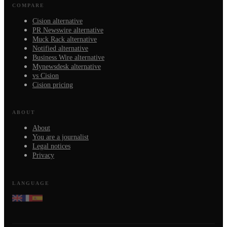
COMPARE
Cision alternative
PR Newswire alternative
Muck Rack alternative
Notified alternative
Business Wire alternative
Mynewsdesk alternative
vs Cision
Cision pricing
ABOUT
About
You are a journalist
Legal notices
Privacy
LANGUAGE