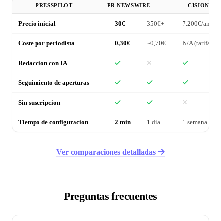
PRESSPILOT
PR NEWSWIRE
CISION
Precio inicial
30€
350€+
7.200€/ano
Coste por periodista
0,30€
~0,70€
N/A (tarifa pla
Redaccion con IA
Seguimiento de aperturas
Sin suscripcion
Tiempo de configuracion
2 min
1 dia
1 semana
Ver comparaciones detalladas
Preguntas frecuentes