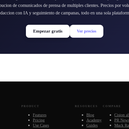
ibucion de comunicados de prensa de multiples clientes. Precios por vo
edaccion con IA y seguimiento de campanas, todo en una sola plataform
Empezar gratis
Ver precios
PRODUCT
RESOURCES
COMPARE
Features
Blog
Cision al
Pricing
Academy
PR Newsw
Use Cases
Guides
Muck Rac