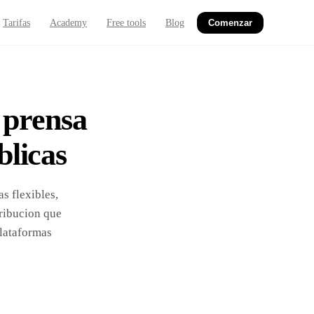
Tarifas
Academy
Free tools
Blog
Comenzar
 prensa
blicas
s flexibles,
tribucion que
plataformas