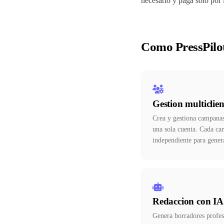
necesario y paga solo por 
Como PressPilot
Gestion multiclien
Crea y gestiona campanas 
una sola cuenta. Cada ca
independiente para genera
Redaccion con IA 
Genera borradores profes