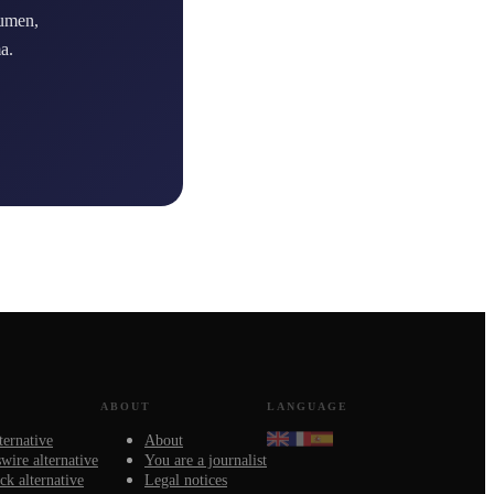
lumen,
a.
ABOUT
LANGUAGE
ternative
About
ire alternative
You are a journalist
k alternative
Legal notices