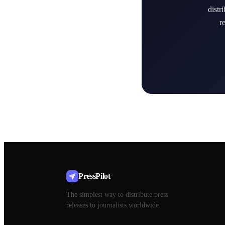
distr
r
PressPilot
The simplest way to distribute press
releases to journalists worldwide.