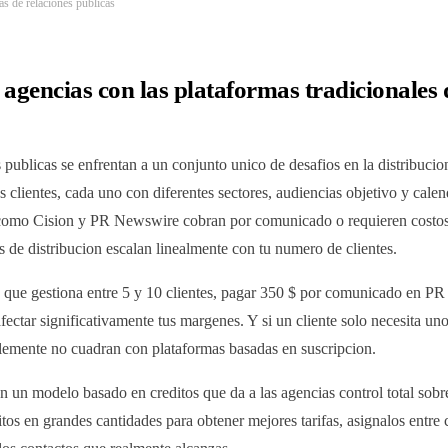
s de relaciones publicas
s agencias con las plataformas tradicionales 
 publicas se enfrentan a un conjunto unico de desafios en la distribuc
s clientes, cada uno con diferentes sectores, audiencias objetivo y cale
 como Cision y PR Newswire cobran por comunicado o requieren costoso
es de distribucion escalan linealmente con tu numero de clientes.
 que gestiona entre 5 y 10 clientes, pagar 350 $ por comunicado en 
fectar significativamente tus margenes. Y si un cliente solo necesita u
plemente no cuadran con plataformas basadas en suscripcion.
on un modelo basado en creditos que da a las agencias control total sobr
tos en grandes cantidades para obtener mejores tarifas, asignalos entre 