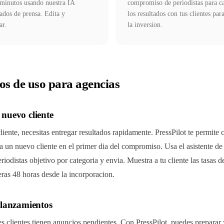
n minutos usando nuestra IA
compromiso de periodistas para 
ados de prensa. Edita y
los resultados con tus clientes par
ar.
la inversion.
os de uso para agencias
nuevo cliente
ente, necesitas entregar resultados rapidamente. PressPilot te permite 
un nuevo cliente en el primer dia del compromiso. Usa el asistente de 
odistas objetivo por categoria y envia. Muestra a tu cliente las tasas de
meras 48 horas desde la incorporacion.
 lanzamientos
s clientes tienen anuncios pendientes. Con PressPilot, puedes prepara