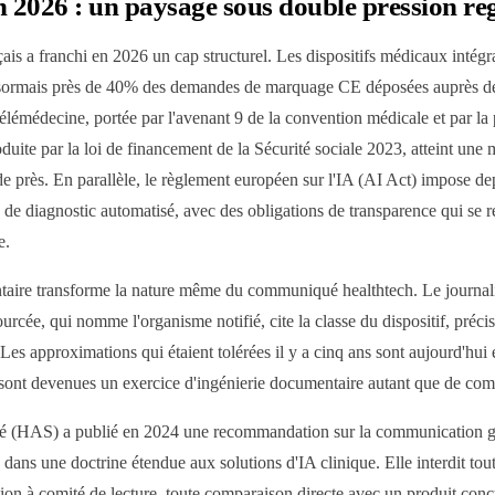
n 2026 : un paysage sous double pression ré
ais a franchi en 2026 un cap structurel. Les dispositifs médicaux intégra
 désormais près de 40% des demandes de marquage CE déposées auprès de
médecine, portée par l'avenant 9 de la convention médicale et par la p
ite par la loi de financement de la Sécurité sociale 2023, atteint une
 de près. En parallèle, le règlement européen sur l'IA (AI Act) impose d
s de diagnostic automatisé, avec des obligations de transparence qui se 
e.
taire transforme la nature même du communiqué healthtech. Le journali
urcée, qui nomme l'organisme notifié, cite la classe du dispositif, précis
es approximations qui étaient tolérées il y a cinq ans sont aujourd'hui 
sont devenues un exercice d'ingénierie documentaire autant que de co
é (HAS) a publié en 2024 une recommandation sur la communication gra
dans une doctrine étendue aux solutions d'IA clinique. Elle interdit to
ion à comité de lecture, toute comparaison directe avec un produit conc