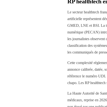
RP healthtech e
Le secteur healthtech franç
artificielle représentent
GMED, LNE et BSI. La télé
numérique (PECAN) introdu
les journalistes observent
classification des système
les communiqués de press
Cette complexité réglemen
annonce calibrée, datée, so
référence le numéro UDI. L
chapo. Les RP healthtech 
La Haute Autorité de Sant
médicaux, reprise en 2026 
non étayé par une publicat