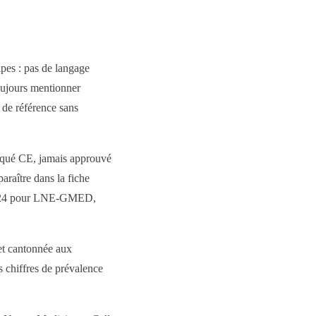
pes : pas de langage
oujours mentionner
t de référence sans
rqué CE, jamais approuvé
paraître dans la fiche
, 0124 pour LNE-GMED,
et cantonnée aux
es chiffres de prévalence