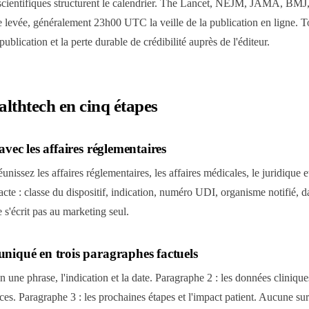
cientifiques structurent le calendrier. The Lancet, NEJM, JAMA, BMJ,
e levée, généralement 23h00 UTC la veille de la publication en ligne. To
publication et la perte durable de crédibilité auprès de l'éditeur.
lthtech en cinq étapes
vec les affaires réglementaires
unissez les affaires réglementaires, les affaires médicales, le juridique et
cte : classe du dispositif, indication, numéro UDI, organisme notifié, da
s'écrit pas au marketing seul.
niqué en trois paragraphes factuels
n une phrase, l'indication et la date. Paragraphe 2 : les données cliniqu
urces. Paragraphe 3 : les prochaines étapes et l'impact patient. Aucune su