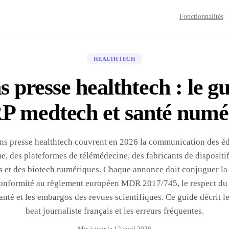
Fonctionnalités
HEALTHTECH
s presse healthtech : le g
RP medtech et santé numé
ons presse healthtech couvrent en 2026 la communication des éd
e, des plateformes de télémédecine, des fabricants de disposit
 et des biotech numériques. Chaque annonce doit conjuguer la
 conformité au règlement européen MDR 2017/745, le respect du
nté et les embargos des revues scientifiques. Ce guide décrit l
beat journaliste français et les erreurs fréquentes.
Mis à jour le
12 avril 2026