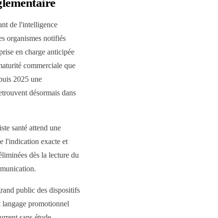
glementaire
nt de l'intelligence
s organismes notifiés
rise en charge anticipée
 maturité commerciale que
epuis 2025 une
retrouvent désormais dans
ste santé attend une
e l'indication exacte et
éliminées dès la lecture du
mmunication.
nd public des dispositifs
ut langage promotionnel
urrent sans étude