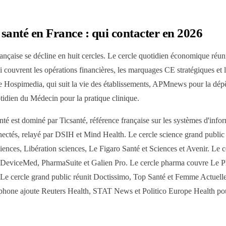
 santé en France : qui contacter en 2026
ançaise se décline en huit cercles. Le cercle quotidien économique réu
 couvrent les opérations financières, les marquages CE stratégiques et le
ère Hospimedia, qui suit la vie des établissements, APMnews pour la dé
tidien du Médecin pour la pratique clinique.
é est dominé par Ticsanté, référence française sur les systèmes d'inform
connectés, relayé par DSIH et Mind Health. Le cercle science grand publ
iences, Libération sciences, Le Figaro Santé et Sciences et Avenir. Le c
ar DeviceMed, PharmaSuite et Galien Pro. Le cercle pharma couvre Le 
Le cercle grand public réunit Doctissimo, Top Santé et Femme Actuelle 
cophone ajoute Reuters Health, STAT News et Politico Europe Health pou