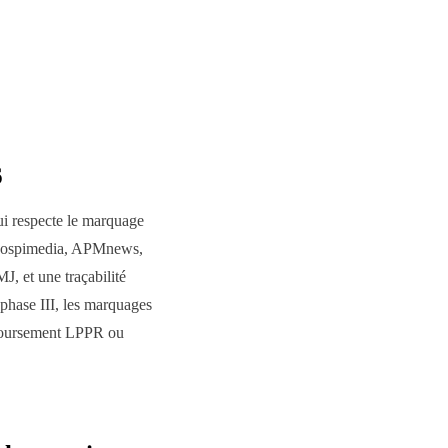
6
i respecte le marquage
, Hospimedia, APMnews,
, et une traçabilité
 phase III, les marquages
emboursement LPPR ou