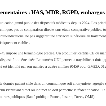
glementaires : HAS, MDR, RGPD, embargos
cation grand public des dispositifs médicaux depuis 2024. Les princi
clinique, pas de comparaison directe sans étude comparative publiée, t
contre-indications, ne pas suggérer une efficacité supérieure au traitemen
istiquement établies.
5 impose une terminologie précise. Un produit est certifié CE ou ma
dispositif doit être citée. Le numéro UDI permet la traçabilité et doit ap
ifié est identifié par son numéro à quatre chiffres (0459 pour GMED
 donnée patient citée dans un communiqué soit anonymisée, agrégée 
un identifiant direct ou indirect ne doit permettre la réidentification. L
 sources publiques (Santé publique France, Inserm, Drees, OMS).