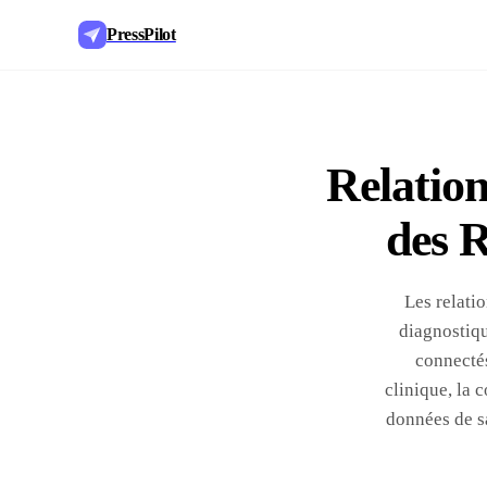
PressPilot
Relation
des 
Les relati
diagnostiqu
connectés
clinique, la
données de sa