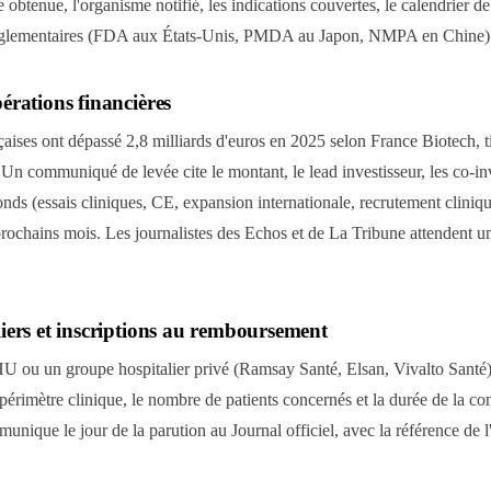
e obtenue, l'organisme notifié, les indications couvertes, le calendrier 
 réglementaires (FDA aux États-Unis, PMDA au Japon, NMPA en Chine)
érations financières
çaises ont dépassé 2,8 milliards d'euros en 2025 selon France Biotech, ti
 Un communiqué de levée cite le montant, le lead investisseur, les co-inv
onds (essais cliniques, CE, expansion internationale, recrutement cliniqu
rochains mois. Les journalistes des Echos et de La Tribune attendent un
liers et inscriptions au remboursement
U ou un groupe hospitalier privé (Ramsay Santé, Elsan, Vivalto Sant
 périmètre clinique, le nombre de patients concernés et la durée de la co
e le jour de la parution au Journal officiel, avec la référence de l'arr