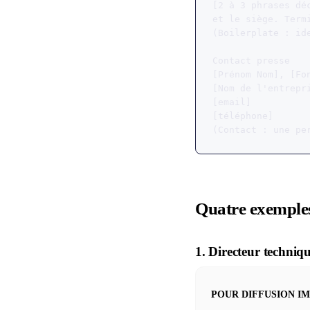
[2 à 3 phrases dé
et le siège. Termi
(Boilerplate : id
Contact presse

[Prénom Nom], [Fon
[Nom de l'entrepri
[email]

[téléphone]

(Contact : une pe
Quatre exemples
1. Directeur techni
POUR DIFFUSION I