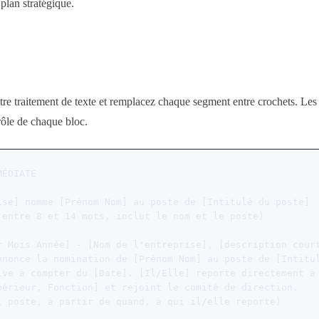
 plan stratégique.
re traitement de texte et remplacez chaque segment entre crochets. Le
rôle de chaque bloc.
ÉDIATE

ise] nomme [Prénom Nom] au poste de [Intitulé du poste]

 entre 8 et 14 mots, inclut le nom et le poste)

r Mois Année] - [Nom de l'entreprise], [description court
nnonce la nomination de [Prénom Nom] au poste de [Intitul
ive à compter du [Date]. [Il/Elle] reporte directement à

périeur, Fonction] et rejoint le comité de direction.

l poste, à partir de quand, à qui il/elle reporte)
