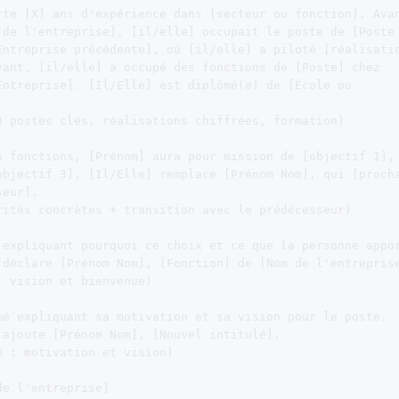
rte [X] ans d'expérience dans [secteur ou fonction]. Avan
 de l'entreprise], [il/elle] occupait le poste de [Poste

Entreprise précédente], où [il/elle] a piloté [réalisatio
vant, [il/elle] a occupé des fonctions de [Poste] chez

Entreprise]. [Il/Elle] est diplômé(e) de [École ou

3 postes clés, réalisations chiffrées, formation)

s fonctions, [Prénom] aura pour mission de [objectif 1],

objectif 3]. [Il/Elle] remplace [Prénom Nom], qui [procha
eur].

rités concrètes + transition avec le prédécesseur)

 expliquant pourquoi ce choix et ce que la personne appor
 déclare [Prénom Nom], [Fonction] de [Nom de l'entreprise
 vision et bienvenue)

mé expliquant sa motivation et sa vision pour le poste.

 ajoute [Prénom Nom], [Nouvel intitulé].

 : motivation et vision)

e l'entreprise]
