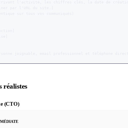
crivant l'activité, les chiffres clés, la date de créatio
ner par l'URL du site.]

entique sur tous vos communiqués)

ction]

se]

rsonne joignable, email professionnel et téléphone direc
 réalistes
que (CTO)
MMÉDIATE