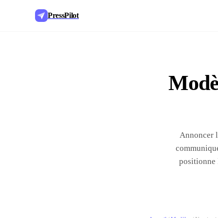
PressPilot
Modèl
Annoncer l'
communiqué 
positionne 