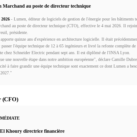
Marchand au poste de directeur technique
 2026
- Lumen, éditeur de logiciels de gestion de l'énergie pour les bâtiments te
hand au poste de directeur technique (CTO), effective le 4 mai 2026. Il rejoin
euil, présidente.
 apporte quinze ans d'expérience en architecture logicielle. Il était précédemm
 passer l'équipe technique de 12 à 65 ingénieurs et livré la refonte complète de
tecte chez Schneider Electric pendant sept ans. Il est diplômé de l'INSA Lyon.
que une nouvelle étape dans notre ambition européenne", déclare Camille Dubre
pacité à faire grandir une équipe technique sont exactement ce dont Lumen a beso
 2027."
er (CFO)
MMÉDIATE
l Khoury directrice financière