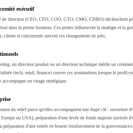
comité exécutif
té de direction (CEO, CFO, COO, CTO, CMO, CHRO) déclenchent pre
out dans la presse business. Ces postes influencent la stratégie et la go
rs, clients et concurrents suivent ces changements de près.
tionnels
ing, un directeur produit ou un directeur technique mérite un communi
ialisée (tech, retail, finance) couvre ces nominations lorsque le profil e
te accompagne un virage stratégique.
prise
nnent du relief parce qu'elles accompagnent une étape clé : ouverture 
r Europe ou USA), préparation d'une levée de fonds majeure (arrivée d
 préparation d'une entrée en bourse (renforcement de la gouvernance