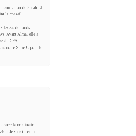
a nomination de Sarah El
nt le conseil
ux levées de fonds
ays. Avant Alma, elle a
ire du CFA.
ns notre Série C pour le
."
 annonce la nomination
sion de structurer la