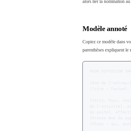
alors lier la nomination au
Modèle annoté
Copiez ce modèle dans vot
parenthèses expliquent le 
POUR DIFFUSION IMM
[Nom de l'entrepr
(Titre : factuel,
[VILLE, Pays, Jou
de l'activité], a
du poste], effect
[Prénom Nom du su
(Chapo : qui, que