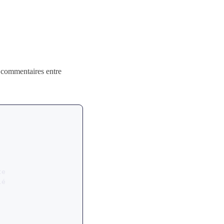
s commentaires entre
e

é
