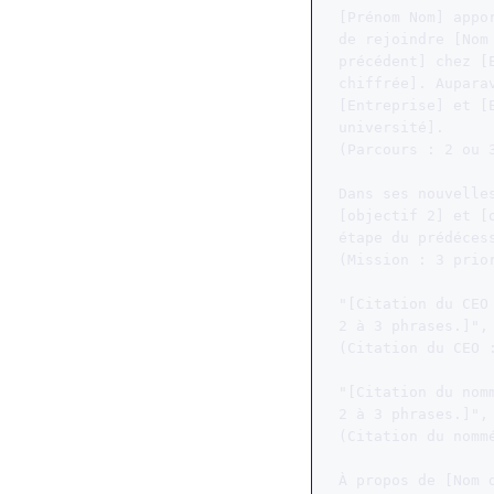
[Prénom Nom] appo
de rejoindre [Nom
précédent] chez [
chiffrée]. Aupara
[Entreprise] et [
université].

(Parcours : 2 ou 
Dans ses nouvelle
[objectif 2] et [
étape du prédécess
(Mission : 3 prio
"[Citation du CEO
2 à 3 phrases.]",
(Citation du CEO :
"[Citation du nom
2 à 3 phrases.]",
(Citation du nommé
À propos de [Nom d