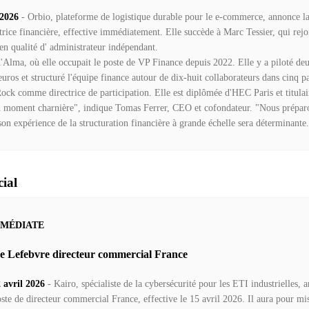
 2026
- Orbio, plateforme de logistique durable pour le e-commerce, annonce l
rice financière, effective immédiatement. Elle succède à Marc Tessier, qui rejoi
en qualité d' administrateur indépendant.
'Alma, où elle occupait le poste de VP Finance depuis 2022. Elle y a piloté de
'euros et structuré l'équipe finance autour de dix-huit collaborateurs dans cinq p
Rock comme directrice de participation. Elle est diplômée d'HEC Paris et titula
n moment charnière", indique Tomas Ferrer, CEO et cofondateur. "Nous préparo
on expérience de la structuration financière à grande échelle sera déterminante
ial
MMÉDIATE
 Lefebvre directeur commercial France
avril 2026
- Kairo, spécialiste de la cybersécurité pour les ETI industrielles,
te de directeur commercial France, effective le 15 avril 2026. Il aura pour mis